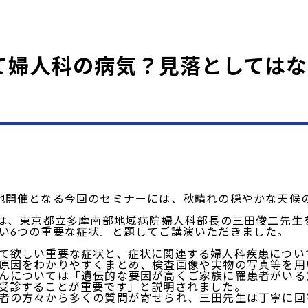
これって婦人科の病気？見落として
開催となる今回のセミナーには、秋晴れの穏やかな天候の
ーは、東京都立多摩南部地域病院婦人科部長の三田俊二先生
い6つの重要な症状』と題してご講演いただきました。
て欲しい重要な症状と、症状に関連する婦人科疾患につい
原因をわかりやすくまとめ、検査画像や実物の写真等を用
んについては「遺伝的な要因が高くご家族に罹患者がいる
受診することが重要です」と説明されました。
者の方々から多くの質問が寄せられ、三田先生は丁寧に回