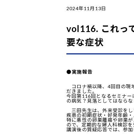
2024年11月13日
vol116. 
要な症状
●実施報告
コロナ禍以降、4回目の現地
だきました。
今回第116回となるセミナ
の病気？見落としてはならな
三田先生は、外来受診をし
疾患の初期症状・好発年齢・
特に悪性の卵巣腫瘍や卵巣が
ので、定期的な婦人科検診を
講演後の質疑応答では、参加