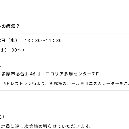
科の病気？
13日（水） 13：30～14：30
13：00～）
ル
33 多摩市落合1-46-1 ココリア多摩センター7Ｆ
、6Ｆレストラン街より、画廊横のホール専用エスカレーターをご
要
名）
。定員に達し次第締め切らせていただきます。