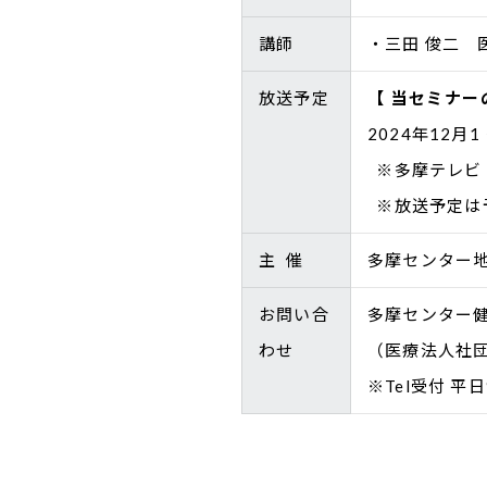
講師
・三田 俊二 
放送予定
【 当セミナー
2024年12月
※多摩テレビ（
※放送予定は
主 催
多摩センター
お問い合
多摩センター
わせ
（医療法人社団め
※Tel受付 平日9