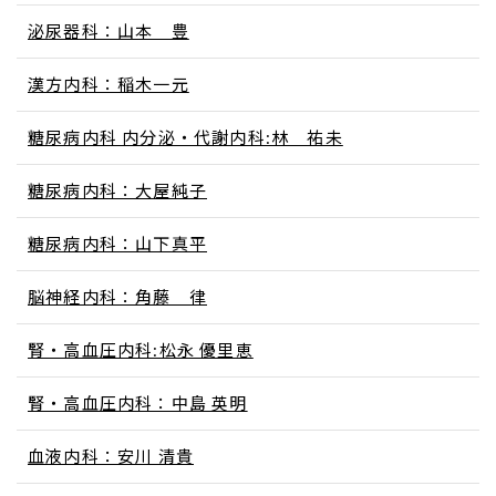
泌尿器科：山本 豊
漢方内科：稲木一元
糖尿病内科 内分泌・代謝内科:林 祐未
糖尿病内科：大屋純子
糖尿病内科：山下真平
脳神経内科：角藤 律
腎・高血圧内科:松永 優里恵
腎・高血圧内科：中島 英明
血液内科：安川 清貴