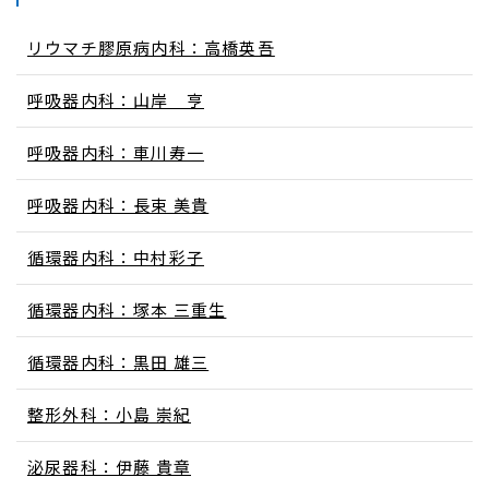
リウマチ膠原病内科：高橋英吾
呼吸器内科：山岸 亨
呼吸器内科：車川寿一
呼吸器内科：長束 美貴
循環器内科：中村彩子
循環器内科：塚本 三重生
循環器内科：黒田 雄三
整形外科：小島 崇紀
泌尿器科：伊藤 貴章