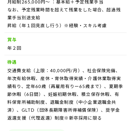
月給制265,000円～ ：基本給＋予定残業手当
なお、予定残業時間を超えて残業をした場合、超過残
業手当別途支給
昇給（年１回見直し行う）※経験・スキル考慮
賞与
年２回
待遇
交通費支給（上限：40,000円/月）、社会保険完備、
年次有給休暇、産休・育休取得実績・介護休業取得実
績有り、定年60歳（再雇用有りー65歳まで）、夏期季
節休暇（6日間）、妊娠初期休暇、積立保存休暇、有
料保育所補助制度、退職金制度（中小企業退職金共
済）、GLTD（団体長期障害所得補償保険）、奨学金
返還支援（代理返還）制度※新卒採用に限る