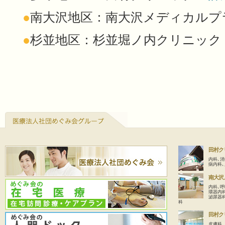
●
南大沢地区：南大沢メディカル
●
杉並地区：杉並堀ノ内クリニッ
田村ク
内科､
病内科
南大沢
内科､呼
環器内
泌尿器
科
田村ク
皮膚科