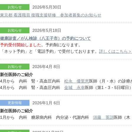
2026年5月30日
お知らせ
東京都 看護職員 復職支援研修 参加者募集のお知らせ
2026年5月18日
お知らせ
健康診査／がん検診（八王子市）の予約について
予約受付開始しました
。予約制になります。
「ネット予約」と「電話予約」で受付しております。
詳しくはこちら＞
2026年4月 8日
お知らせ
新任医師のご紹介
4月から 内科 腎・高血圧内科
松永 優里恵
医師（月・水）の診療
4月から 内科 腎・高血圧内科
金城 永幸
医師（第1・3・5日曜日
2026年1月 6日
更新情報
新任医師のご紹介
1月から 内科 糖尿病内科 内分泌・代謝内科
須藤 英訓
医師（木