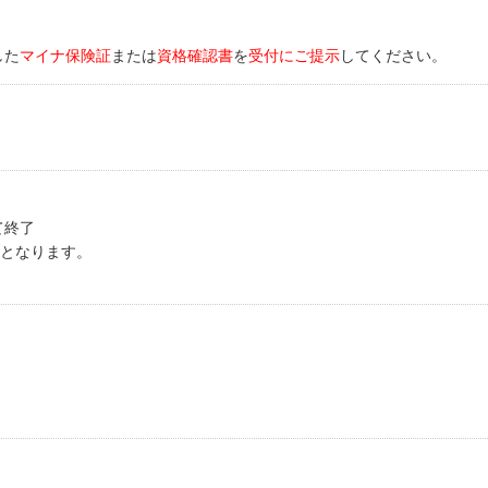
した
マイナ保険証
または
資格確認書
を
受付にご提示
してください。
て終了
となります。