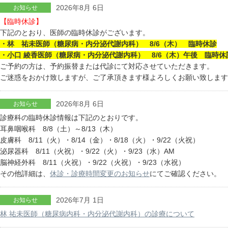
2026年8月 6日
お知らせ
【臨時休診】
下記のとおり、医師の臨時休診がございます。
・林 祐未医師（糖尿病・内分泌代謝内科） 8/6（木） 臨時休診
・小口 綾香医師（糖尿病・内分泌代謝内科） 8/6（木）午後 臨時休
ご予約の方は、予約振替または代診にて対応させていただきます。
ご迷惑をおかけ致しますが、ご了承頂きます様よろしくお願い致します
2026年8月 6日
お知らせ
診療科の臨時休診情報は下記のとおりです。
耳鼻咽喉科 8/8（土）～8/13（木）
皮膚科 8/11（火）・8/14（金）・8/18（火）・9/22（火祝）
泌尿器科 8/11（火祝）・9/22（火）・9/23（水）AM
脳神経外科 8/11（火祝）・9/22（火祝）・9/23（水祝）
その他詳細は、
休診・診療時間変更のお知らせ
にてご確認ください。
2026年7月 1日
お知らせ
林 祐未医師（糖尿病内科・内分泌代謝内科）の診療について